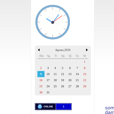
Agosto
,
2026
Dm
Sg
Tr
Qa
Qi
Sx
Sb
1
2
3
4
5
6
7
8
9
10
11
12
13
14
15
16
17
18
19
20
21
22
23
24
25
26
27
28
29
30
31
ONLINE
1
som
dar