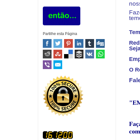
nos
Faz
tem
Tem
Partilhe esta Página
Red
Sej
Emp
O R
Fal
"EM
Faça
com